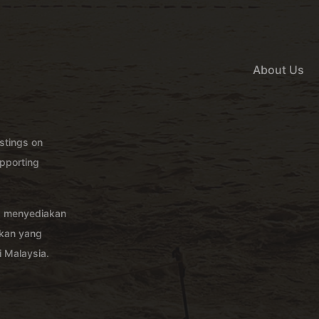
About Us
istings on
pporting
g menyediakan
akan yang
 Malaysia.