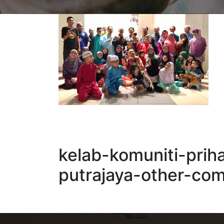
kelab-komuniti-priha
putrajaya-other-co