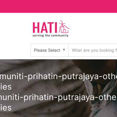
uniti-prihatin-putrajaya-othe
ies