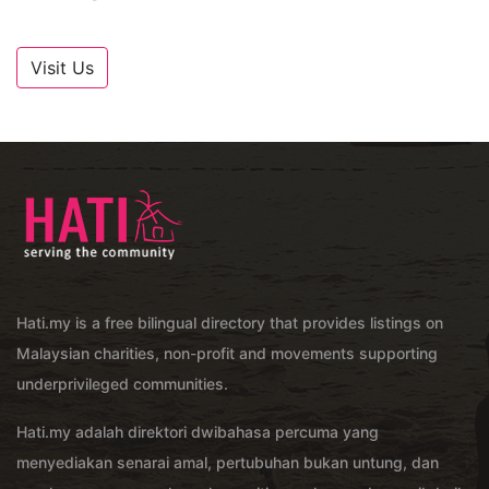
Visit Us
Hati.my is a free bilingual directory that provides listings on
Malaysian charities, non-profit and movements supporting
underprivileged communities.
Hati.my adalah direktori dwibahasa percuma yang
menyediakan senarai amal, pertubuhan bukan untung, dan