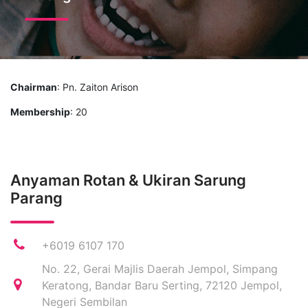
Chairman
: Pn. Zaiton Arison
Membership
: 20
Anyaman Rotan & Ukiran Sarung
Parang
+6019 6107 170
No. 22, Gerai Majlis Daerah Jempol, Simpang
Keratong, Bandar Baru Serting, 72120 Jempol,
Negeri Sembilan