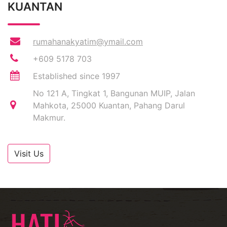
KUANTAN
rumahanakyatim@ymail.com
+609 5178 703
Established since 1997
No 121 A, Tingkat 1, Bangunan MUIP, Jalan
Mahkota, 25000 Kuantan, Pahang Darul
Makmur.
Visit Us