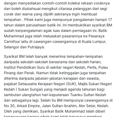
dengan menyediakan contoh-contoh koleksi rekaan coraknya
dan boleh diubahsuai mengikut citarasa pelanggan dari segi
corak dan warna yang dipilih sekiranya ingin membuat
tempahan . Pihak kami juga mempunyai pengalaman hampir 17
tahun dalam perusahaan batik ini. Ini membuktikan syarikat BM
sudah berpengalaman agak luas dalam perniagaan ini. Batik
Muhammad juga telah meluaskan pasarannya ke Pasaraya
Carrefour iaitu di cawangan-cawangannya di Kuala Lumpur,
Selangor dan Putrajaya.
Syarikat BM telah banyak menerima tempahan-tempahan
daripada sekolah-sekolah berasrama dan sekolah harian,
Institut Pendidikan Guru di sekitar negeri Kedah, Perlis, Pulau
Pinang dan Perak. Namun tidak ketinggalan juga tempahan
diterima daripada jabatan-jabatan kerajaan dan swasta,
pejabat Setiausaha Kerajaan Negeri (SUK), Majlis Sukan Negeri
Kedah ( Sukan Sungai) yang menjadi agenda tahunan bagi
sambutan ulangtahun hari keputeraan Tuanku Sultan Kedah
dan sebagainya lagi. Selain itu BM mempunyai cawangannya di
No 30, Arked Empire, Jalan Sultan Ibrahim, Alor Setar, Kedah.
Oleh yang demikian, Syarikat Batik Muhammad telah diberi
kepercayaan kerana pihak kami telah berupaya memberi