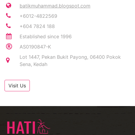
batikmuhammad.blogspot.com
+6012-4822569
+604 7824 188
Established since 1996
AS0190847-K
Lot 1447, Pekan Bukit Payong, 06400 Pokok
Sena, Kedah
Visit Us