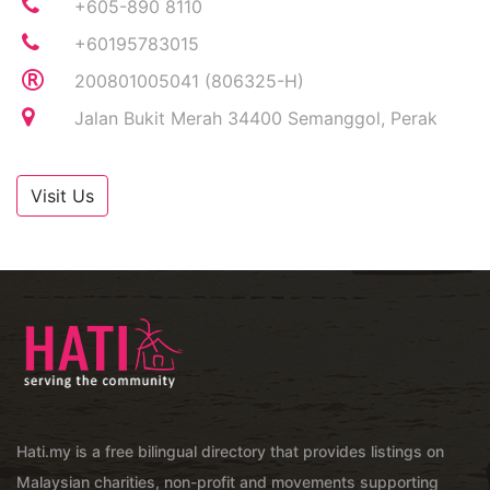
+605-890 8110
+60195783015
200801005041 (806325-H)
Jalan Bukit Merah 34400 Semanggol, Perak
Visit Us
Hati.my is a free bilingual directory that provides listings on
Malaysian charities, non-profit and movements supporting