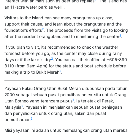
interact with animals such as deer and reptiles
. The island has
3
an 11-acre water park as well
.
Visitors to the island can see many orangutans up close,
support their cause, and learn about the orangutans and the
2
foundation’s efforts
. The proceeds from the visits go to looking
2
after the resident orangutans and to maintaining the center
.
If you plan to visit, it’s recommended to check the weather
forecast before you go, as the center may close during rainy
2
days or if the lake is dry
. You can call their office at +605-890
8110 (from 9am-4pm) for the status and boat schedule before
2
making a trip to Bukit Merah
.
Yayasan Pulau Orang Utan Bukit Merah ditubuhkan pada tahun
2000 sebagai sebuah pusat pemuliharaan ex-situ untuk Orang
1
Utan Borneo yang terancam pupus
. Ia terletak di Perak,
2
Malaysia
. Yayasan ini menjalankan sebuah pusat penjagaan
dan penyelidikan untuk orang utan, selain dari pusat
2
pemuliharaan
.
Misi yayasan ini adalah untuk memulangkan orang utan mereka