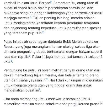
2
kembali ke alam liar di Borneo
. Sementara itu, orang utan di
pusat ini dapat hidup dalam persekitaran semula jadi dan
bukannya sangkar, dengan kakitangan yang berdedikasi untuk
2
menjaga mereka
. Tujuan penting lain bagi mereka adalah
untuk meningkatkan kesedaran kepada penduduk tempatan
dan pelancong tentang keperluan untuk pemuliharaan spesies
2
yang terancam pupus ini
.
Pulau ini adalah sebahagian daripada Bukit Merah Laketown
Resort, yang juga merangkumi taman ekologi seluas tiga ekar
di mana pengunjung dapat berinteraksi dengan haiwan seperti
3
rusa dan reptilia
. Pulau ini juga mempunyai taman air seluas 11
3
ekar
.
Pengunjung ke pulau ini boleh melihat banyak orang utan dari
dekat, menyokong tujuan mereka, dan belajar tentang orang
2
utan dan usaha yayasan ini
. Hasil dari kunjungan ini digunakan
untuk menjaga orang utan yang tinggal di sini dan untuk
2
mengekalkan pusat ini
.
Jika anda merancang untuk melawat, disarankan untuk
memeriksa ramalan cuaca sebelum anda pergi, kerana pusat ini