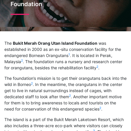
Foundation
The
Bukit Merah Orang Utan Island Foundation
was
established in 2000 as an ex-situ conservation facility for the
1
endangered Bornean Orangutans
. It is located in Perak,
2
Malaysia
. The foundation runs a nursery and research center
2
for orangutans, besides the rehabilitation facility
.
The foundation’s mission is to get their orangutans back into the
2
wild in Borneo
. In the meantime, the orangutans in the center
get to live in natural surroundings instead of cages, with
2
dedicated staff to look after them
. Another important motive
for them is to bring awareness to locals and tourists on the
2
need for conservation of this endangered species
.
The island is a part of the Bukit Merah Laketown Resort, which
also includes a three-acre eco-park where visitors can closely
3