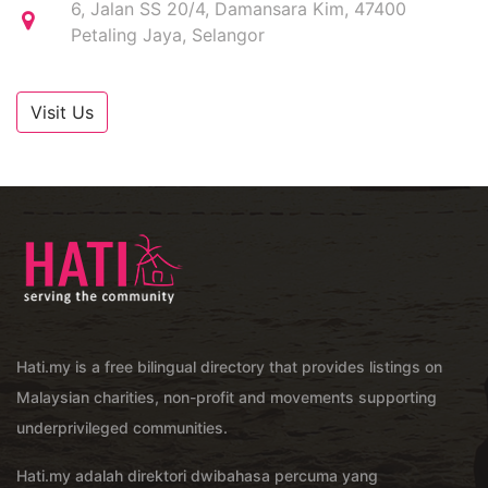
6, Jalan SS 20/4, Damansara Kim, 47400
Petaling Jaya, Selangor
Visit Us
Hati.my is a free bilingual directory that provides listings on
Malaysian charities, non-profit and movements supporting
underprivileged communities.
Hati.my adalah direktori dwibahasa percuma yang