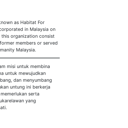
known as Habitat For
ncorporated in Malaysia on
this organization consist
r former members or served
umanity Malaysia.
am misi untuk membina
ama untuk mewujudkan
embang, dan menyumbang
an untung ini berkerja
 memerlukan serta
ukarelawan yang
ti.