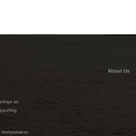
About Us
istings on
pporting
g menyediakan