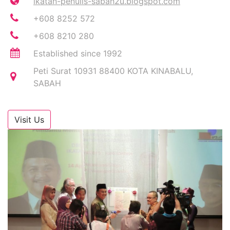
ikatan-penulis-sabah2u.blogspot.com
+608 8252 572
+608 8210 280
Established since 1992
Peti Surat 10931 88400 KOTA KINABALU,
SABAH
Visit Us