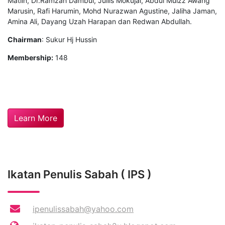
Matlin, Dr.Ramzah Dambul, Juilis Mokujal, Abdul Muizz Awang
Marusin, Rafi Harumin, Mohd Nurazwan Agustine, Jaliha Jaman,
Amina Ali, Dayang Uzah Harapan dan Redwan Abdullah.
Chairman
: Sukur Hj Hussin
Membership:
148
Learn More
Ikatan Penulis Sabah ( IPS )
ipenulissabah@yahoo.com