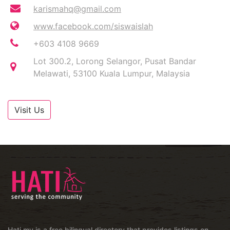
karismahq@gmail.com
www.facebook.com/siswaislah
+603 4108 9669
Lot 300.2, Lorong Selangor, Pusat Bandar
Melawati, 53100 Kuala Lumpur, Malaysia
Visit Us
Hati.my is a free bilingual directory that provides listings on