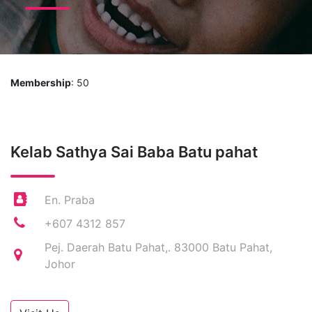
Membership
: 50
Kelab Sathya Sai Baba Batu pahat
En. Praba
+607 4312 857
Pej. Daerah Batu Pahat,. 83000 Batu Pahat,
Johor