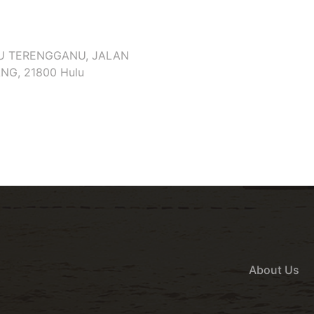
LU TERENGGANU, JALAN
G, 21800 Hulu
About Us