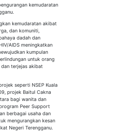
 pengurangan kemudaratan
gganu.
ngkan kemudaratan akibat
ga, dan komuniti,
 bahaya dadah dan
 HIV/AIDS meningkatkan
 mewujudkan kumpulan
erlindungan untuk orang
dan terjejas akibat
projek seperti NSEP Kuala
9, projek Baitul Cakna
ara bagi wanita dan
 program Peer Support
gan berbagai usaha dan
untuk mengurangkan kesan
kat Negeri Terengganu.