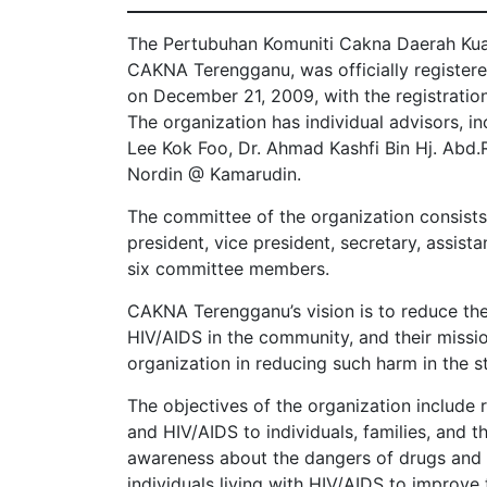
The Pertubuhan Komuniti Cakna Daerah Ku
CAKNA Terengganu, was officially registere
on December 21, 2009, with the registrati
The organization has individual advisors, i
Lee Kok Foo, Dr. Ahmad Kashfi Bin Hj. Abd.
Nordin @ Kamarudin.
The committee of the organization consists
president, vice president, secretary, assista
six committee members.
CAKNA Terengganu’s vision is to reduce th
HIV/AIDS in the community, and their missio
organization in reducing such harm in the s
The objectives of the organization include
and HIV/AIDS to individuals, families, and t
awareness about the dangers of drugs and 
individuals living with HIV/AIDS to improve 