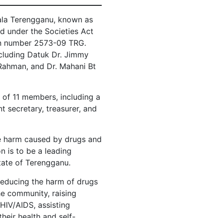
ala Terengganu, known as
d under the Societies Act
on number 2573-09 TRG.
ncluding Datuk Dr. Jimmy
Rahman, and Dr. Mahani Bt
 of 11 members, including a
nt secretary, treasurer, and
e harm caused by drugs and
n is to be a leading
tate of Terengganu.
 reducing the harm of drugs
he community, raising
HIV/AIDS, assisting
their health and self-