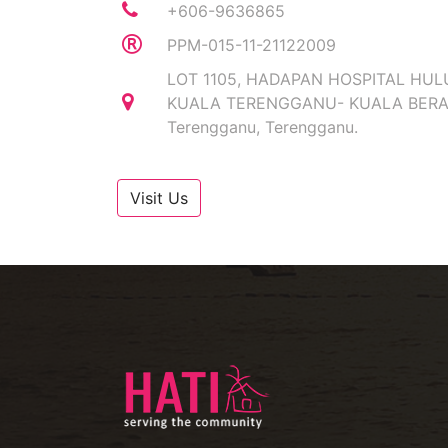
+606-9636865
PPM-015-11-21122009
LOT 1105, HADAPAN HOSPITAL HU
KUALA TERENGGANU- KUALA BERAN
Terengganu, Terengganu.
Visit Us