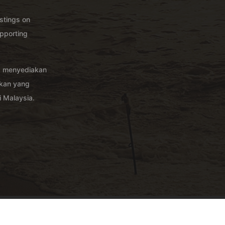
istings on
pporting
g menyediakan
akan yang
 Malaysia.