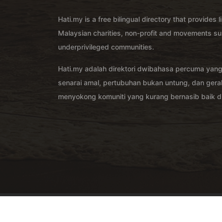
Hati.my is a free bilingual directory that provides l
Malaysian charities, non-profit and movements su
underprivileged communities.
Hati.my adalah direktori dwibahasa percuma yan
senarai amal, pertubuhan bukan untung, dan ger
menyokong komuniti yang kurang bernasib baik di