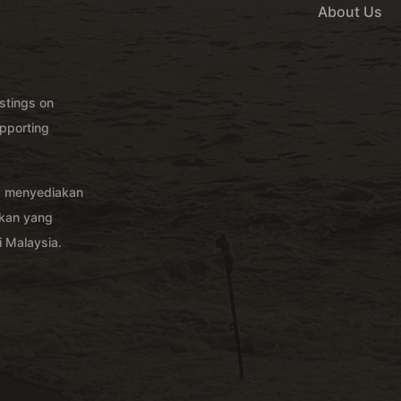
About Us
istings on
pporting
g menyediakan
akan yang
 Malaysia.