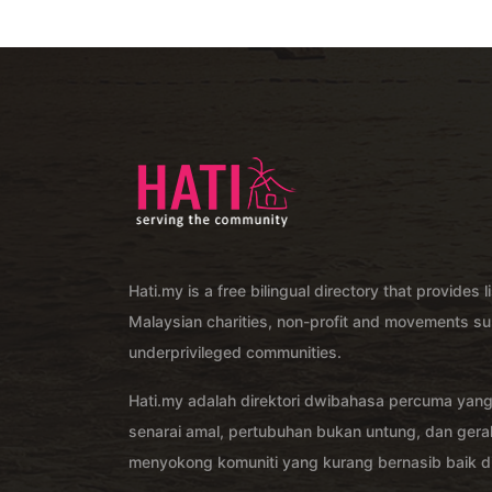
Hati.my is a free bilingual directory that provides l
Malaysian charities, non-profit and movements su
underprivileged communities.
Hati.my adalah direktori dwibahasa percuma yan
senarai amal, pertubuhan bukan untung, dan ger
menyokong komuniti yang kurang bernasib baik di