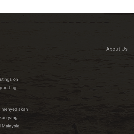
About Us
istings on
pporting
g menyediakan
akan yang
 Malaysia.