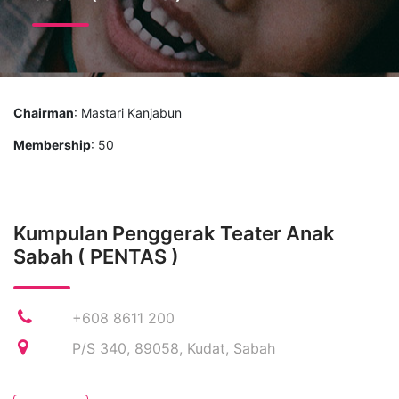
Chairman
: Mastari Kanjabun
Membership
: 50
Kumpulan Penggerak Teater Anak
Sabah ( PENTAS )
+608 8611 200
P/S 340, 89058, Kudat, Sabah