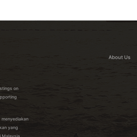
About Us
istings on
pporting
g menyediakan
akan yang
 Malaysia.