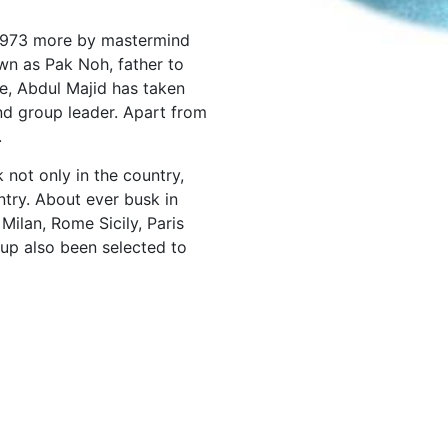
 1973 more by mastermind
n as Pak Noh, father to
e, Abdul Majid has taken
nd group leader. Apart from
.
 not only in the country,
try. About ever busk in
 Milan, Rome Sicily, Paris
oup also been selected to