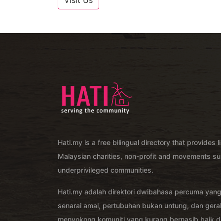
Visit Us
Hati.my is a free bilingual directory that provides l
Malaysian charities, non-profit and movements su
underprivileged communities.
Hati.my adalah direktori dwibahasa percuma yan
senarai amal, pertubuhan bukan untung, dan ger
menyokong komuniti yang kurang bernasib baik di