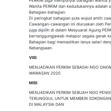
PERKIM juga mempunyai bahagian wanita ya
Wanita PERKIM dan kedudukannya adalah s
Bahagian-bahagian.
Di peringkat bahagian pula wujud entiti ca
Cawangan-cawangan ini diuruskan oleh Pe
juga dipilih di dalam Mesyuarat Agung P
bertanggungjawab melapor segala gerak k
Bahagian bagi memastikan ianya selari de
Kebangsaan.
VISI
MENJADIKAN PERKIM SEBAGAI NGO DAK
WAWASAN 2020
MISI
MENJADIKAN PERKIM SEBUAH NGO PEN
TERUNGGUL UNTUK MEMBERI SOKONGAN K
DI MALAYSIA DAN