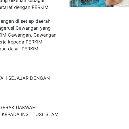
ng dikenali sebagai
etaraf dengan PERKIM
wangan di setiap daerah.
ngerusi Cawangan yang
ERKIM Cawangan. Cawangan
erja kepada PERKIM
ngan dasar PERKIM
WAH SEJAJAR DENGAN
GGERAK DAKWAH
EPADA INSTITUSI ISLAM