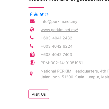
info@perkim.net.my
www.perkim.net.my/
+603-4041 2482
+603 4042 6224
+603 4042 7403
PPM-002-14-01051961
National PERKIM Headquarters, 4th F
Jalan Ipoh, 51200 Kuala Lumpur, Mala
Visit Us