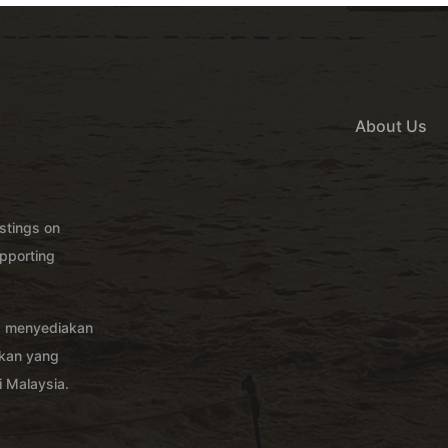
About Us
istings on
pporting
g menyediakan
akan yang
 Malaysia.