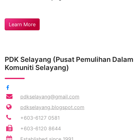
Learn More
PDK Selayang (Pusat Pemulihan Dalam
Komuniti Selayang)
pdkselayang@gmail.com
pdkselayang.blogspot.com
+603-6127 0581
+603-6120 8644
Established since 1991