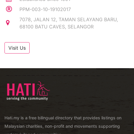
PPM-003-10-19102017
7078, JALAN 12, TAMAN SELAYANG BARU,
68100 BATU CAVES, SELANGOR
Visit Us
Hati.my is a free bilingual directory that provides listings on
Malaysian charities, non-profit and movements supporting