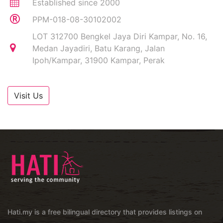
Established since 2000
PPM-018-08-30102002
LOT 312700 Bengkel Jaya Diri Kampar, No. 16,
Medan Jayadiri, Batu Karang, Jalan
Ipoh/Kampar, 31900 Kampar, Perak
Visit Us
Hati.my is a free bilingual directory that provides listings on