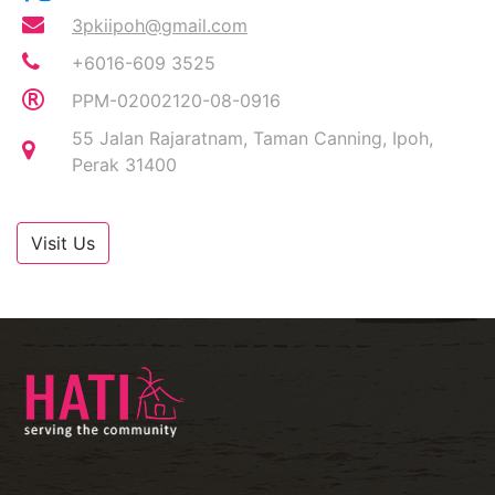
3pkiipoh@gmail.com
+6016-609 3525
PPM-02002120-08-0916
55 Jalan Rajaratnam, Taman Canning, Ipoh,
Perak 31400
Visit Us