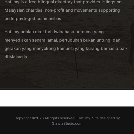
Hati.my is a free bilingual directory that provides listings on
Malaysian charities, non-profit and movements supporting
underprivileged communities.
Hati.my adalah direktori dwibahasa percuma yang
menyediakan senarai amal, pertubuhan bukan untung, dan
gerakan yang menyokong komuniti yang kurang bernasib baik
di Malaysia.
Copyright ©
2026 All rights reserved | Hati.my. Site designed by
GizwizStudio.com