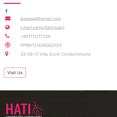
arasesai@gmail.com
t.me/cosmicSanctuary
+601111217339
PPM0121408082023
33-09-11 Villa Scott Condominiums
Visit Us