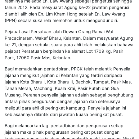
rasminya melaktik En. Law Awang sebagai pengerusi sehingga
tahun 2012. Pada mesyuarat Agung ke-22 jawatan pengerusi
diambil alih oleh En. Lim Kham Hong setelah En. Law Awang
(PPN) secara suka rela memohon untuk mengundur diri.
Pejabat asal Persatuan ialah Dewan Orang Ramai Wat
Pracacinaram, Wakaf Bharu, Kelantan. Dalam mesyuarat Agung
ke-21, dengan sebulat suara para ahli telah meluluskan bahawa
pejabat Persatuan berpindah ke alamat Lot 1709 Kg. Pasir
Parit, 17060 Pasir Mas, Kelantan.
Bagi memudahkan pentadbiran, PPCK telah melantik Penyelia
jajahan mengikut jajahan di Kelantan yang terdiri daripada
jajahan Kota Bharu I, Kota Bharu II, Bachok, Tumpat, Pasir Mas,
Tanah Merah, Machang, Kuala Krai, Pasir Puteh dan Gua
Musang. Peranan penyelia jajahan adalah sebagai penghubung
antara pihak pengurusan dengan jajahan dan seterusnya
meliputi para ahli di peringkat kampung. Penyelia jajahan ini
kebiasaannya dilantik dari jawatan kuasa peringkat pusat.
Bagi melancarkan lagi pentadbiran dan pengurusan setiap
jajahan maka pihak pengurusan peringkat pusat dengan
kerjasama penyelia jajahan akan melantik wakil kampung. Wakil