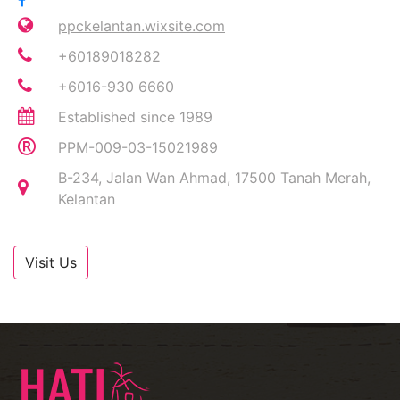
ppckelantan.wixsite.com
+60189018282
+6016-930 6660
Established since 1989
PPM-009-03-15021989
B-234, Jalan Wan Ahmad, 17500 Tanah Merah,
Kelantan
Visit Us