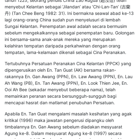
tahun 1225, seorang penulis China Zao Rugua (趙汝适) telah
menyebut Kelantan sebagai ‘Jilandan’ atau ‘Chi-Lan-Tan’ (吉蘭
丹) (Tan Chee Beng 1982: 31). Ini bermakna seawal abad ke-13
lagi orang-orang China sudah pun menyelusuri di lembah
Sungai Kelantan. Penempatan awal adalah secara bermusim
sebelum mengekalkannya sebagai penempatan baru. Golongan
ini bersama-sama anak-anak mereka yang merupakan
kelahiran tempatan daripada perkahwinan dengan orang
tempatan, lama-kelamaan dikenali sebagai Cina Peranakan.
Tertubuhnya Persatuan Peranakan Cina Kelantan (PPCK) yang
dipengerusikan oleh En. Tan Guat (AK) bersama rakan-
rakannya En. Gan Awang (PPN), En. Law Awang (PPN), En. Lau
Ah Wang (PB), En. Tan Awang (PPN), En. Look Thien Jee, En.
Ooi Ah Bee (sekadar menyebut beberapa nama), telah
memainkan peranan secara bersungguh-sungguh bagi
mencapai hasrat dan matlamat penubuhan Persatuan.
Apabila En. Tan Guat mengalami masalah kesihatan yang agak
kritikal (1996) maka jawatan pengerusi dipangku oleh
timbalannya En. Gan Awang sebelum diadakan mesyuarat
Agung ke-8. Dalam mesyuarat Agung ke-8 (1997) secara