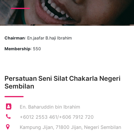
Chairman
: En.jaafar B.haji Ibrahim
Membership
: 550
Persatuan Seni Silat Chakarla Negeri
Sembilan
En. Baharuddin bin Ibrahim
+6012 2553 461/+606 7912 720
Kampung Jijan, 71800 Jijan, Negeri Sembilan