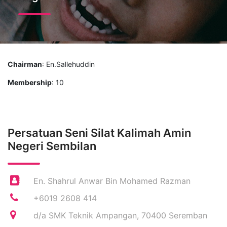
Chairman
: En.Sallehuddin
Membership
: 10
Persatuan Seni Silat Kalimah Amin
Negeri Sembilan
En. Shahrul Anwar Bin Mohamed Razman
+6019 2608 414
d/a SMK Teknik Ampangan, 70400 Seremban