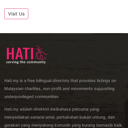
Visit Us
Hati.my is a free bilingual directory that provides listings on
Malaysian charities, non-profit and movements supporting
underprivileged communities.
Hati.my adalah direktori dwibahasa percuma yang
menyediakan senarai amal, pertubuhan bukan untung, dan
gerakan yang menyokong komuniti yang kurang bernasib baik