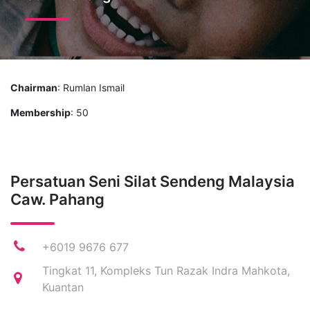
Chairman
: Rumlan Ismail
Membership
: 50
Persatuan Seni Silat Sendeng Malaysia
Caw. Pahang
+6019 9676 677
Tingkat 11, Kompleks Tun Razak Indra Mahkota,
Kuantan