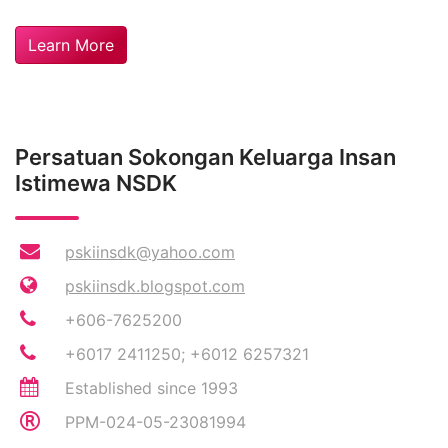
Learn More
Persatuan Sokongan Keluarga Insan
Istimewa NSDK
pskiinsdk@yahoo.com
pskiinsdk.blogspot.com
+606-7625200
+6017 2411250; +6012 6257321
Established since 1993
PPM-024-05-23081994