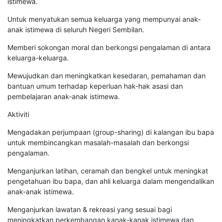
istimewa.
Untuk menyatukan semua keluarga yang mempunyai anak-
anak istimewa di seluruh Negeri Sembilan.
Memberi sokongan moral dan berkongsi pengalaman di antara
keluarga-keluarga.
Mewujudkan dan meningkatkan kesedaran, pemahaman dan
bantuan umum terhadap keperluan hak-hak asasi dan
pembelajaran anak-anak istimewa.
Aktiviti
Mengadakan perjumpaan (group-sharing) di kalangan ibu bapa
untuk membincangkan masalah-masalah dan berkongsi
pengalaman.
Menganjurkan latihan, ceramah dan bengkel untuk meningkat
pengetahuan ibu bapa, dan ahli keluarga dalam mengendalikan
anak-anak istimewa.
Menganjurkan lawatan & rekreasi yang sesuai bagi
meningkatkan perkembangan kanak-kanak istimewa dan