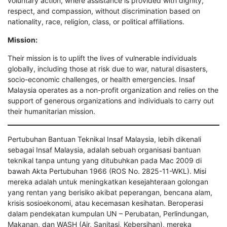
voluntary action, where assistance is provided with dignity,
respect, and compassion, without discrimination based on
nationality, race, religion, class, or political affiliations.
Mission:
Their mission is to uplift the lives of vulnerable individuals
globally, including those at risk due to war, natural disasters,
socio-economic challenges, or health emergencies. Insaf
Malaysia operates as a non-profit organization and relies on the
support of generous organizations and individuals to carry out
their humanitarian mission.
Pertubuhan Bantuan Teknikal Insaf Malaysia, lebih dikenali
sebagai Insaf Malaysia, adalah sebuah organisasi bantuan
teknikal tanpa untung yang ditubuhkan pada Mac 2009 di
bawah Akta Pertubuhan 1966 (ROS No. 2825-11-WKL). Misi
mereka adalah untuk meningkatkan kesejahteraan golongan
yang rentan yang berisiko akibat peperangan, bencana alam,
krisis sosioekonomi, atau kecemasan kesihatan. Beroperasi
dalam pendekatan kumpulan UN – Perubatan, Perlindungan,
Makanan, dan WASH (Air, Sanitasi, Kebersihan), mereka