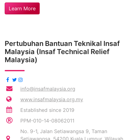
Learn More
Pertubuhan Bantuan Teknikal Insaf
Malaysia (Insaf Technical Relief
Malaysia)
info@insafmalaysia.org
www.insafmalaysia.org.my
Established since 2019
PPM-010-14-08062011
No. 9-1, Jalan Setiawangsa 9, Taman
Setiawangsa, 54200 Kuala Lumpur, Wilayah