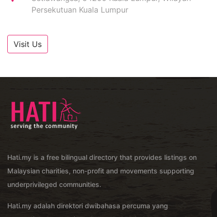
Persekutuan Kuala Lumpur
Visit Us
Hati.my is a free bilingual directory that provides listings on
Malaysian charities, non-profit and movements supporting
underprivileged communities.
Hati.my adalah direktori dwibahasa percuma yang