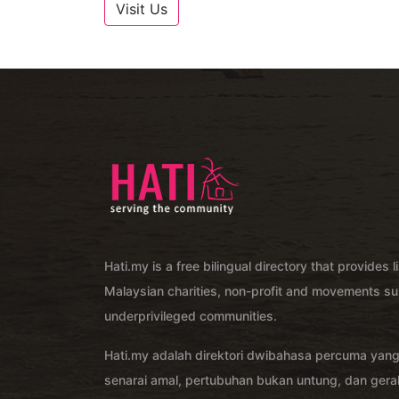
Visit Us
Hati.my is a free bilingual directory that provides l
Malaysian charities, non-profit and movements su
underprivileged communities.
Hati.my adalah direktori dwibahasa percuma yan
senarai amal, pertubuhan bukan untung, dan ger