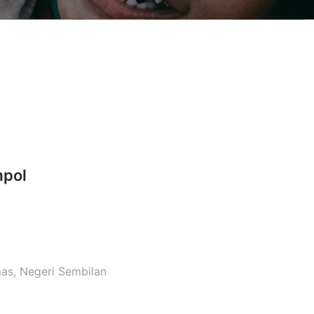
mpol
as, Negeri Sembilan