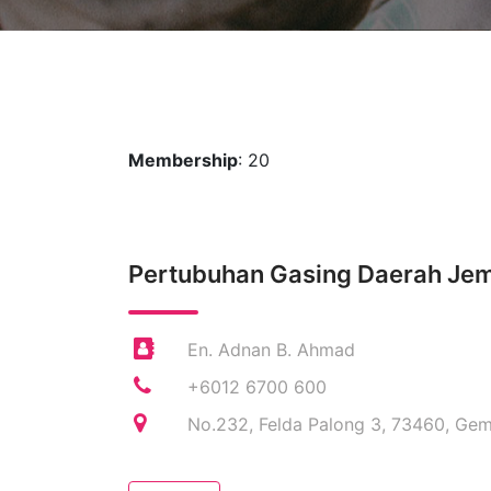
Membership
: 20
Pertubuhan Gasing Daerah Je
En. Adnan B. Ahmad
+6012 6700 600
No.232, Felda Palong 3, 73460, Gem