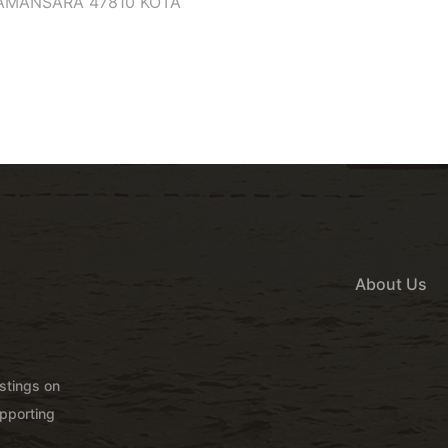
DAMANSARA 47810 KOTA
About Us
istings on
pporting