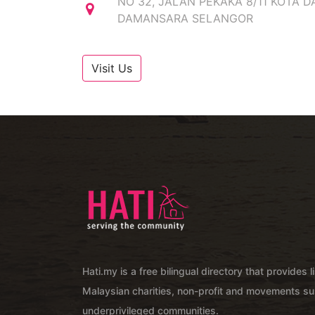
NO 32, JALAN PEKAKA 8/11 KOTA 
DAMANSARA SELANGOR
Visit Us
Hati.my is a free bilingual directory that provides l
Malaysian charities, non-profit and movements su
underprivileged communities.