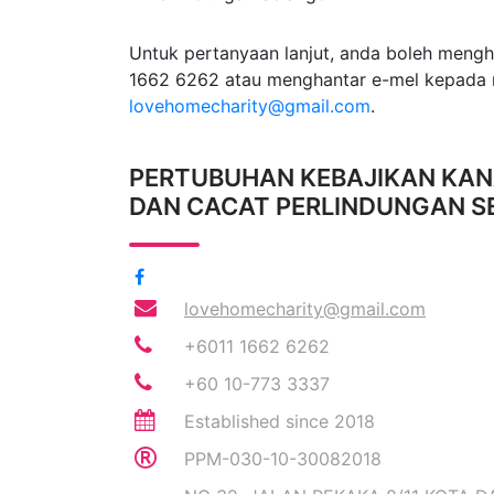
Untuk pertanyaan lanjut, anda boleh mengh
1662 6262 atau menghantar e-mel kepada 
lovehomecharity@gmail.com
.
PERTUBUHAN KEBAJIKAN KAN
DAN CACAT PERLINDUNGAN 
lovehomecharity@gmail.com
+6011 1662 6262
+60 10-773 3337
Established since 2018
PPM-030-10-30082018