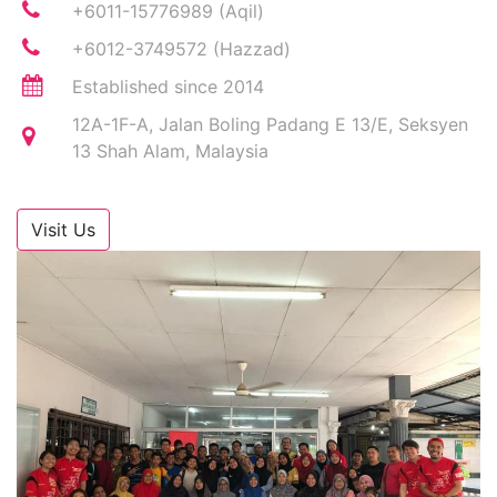
+6011-15776989 (Aqil)
+6012-3749572 (Hazzad)
Established since 2014
12A-1F-A, Jalan Boling Padang E 13/E, Seksyen
13 Shah Alam, Malaysia
Visit Us