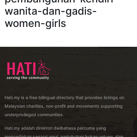
wanita-dan-gadis-
women-girls
Hati.my is a free bilingual directory that provides listings on
Malaysian charities, non-profit and movements supporting
underprivileged communities.
Hati.my adalah direktori dwibahasa percuma yang
menyediakan senarai amal, pertubuhan bukan untung, dan