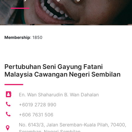
Membership
: 1850
Pertubuhan Seni Gayung Fatani
Malaysia Cawangan Negeri Sembilan
En. Wan Shaharudin B. Wan Dahalan
+6019 2728 990
+606 7631 506
No. 6143/3, Jalan Seremban-Kuala Pilah, 70400,
Seremban, Negeri Sembilan