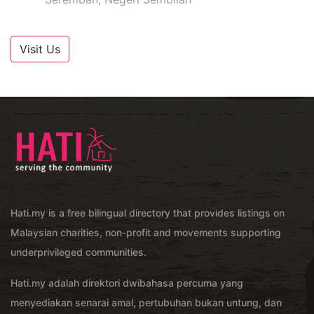
Visit Us
Hati.my is a free bilingual directory that provides listings on
Malaysian charities, non-profit and movements supporting
underprivileged communities.
Hati.my adalah direktori dwibahasa percuma yang
menyediakan senarai amal, pertubuhan bukan untung, dan