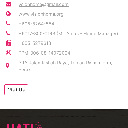
vsionhome@gmail.com
www.visionhome.org
+605-5264-554
+6017-300-0193 (Mr. Amos - Home Manager)
+605-5279618
PPM-006-08-14072004
39A Jalan Rishah Raya, Taman Rishah Ipoh,
Perak
Visit Us