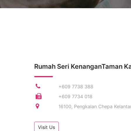
Rumah Seri KenanganTaman K
+609 7738 388
+609 7734 018
16100, Pengkalan Chepa Kelanta
Visit Us