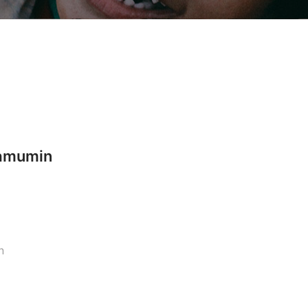
amumin
n