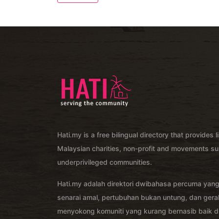
Hati.my is a free bilingual directory that provides l
Malaysian charities, non-profit and movements su
underprivileged communities.
Hati.my adalah direktori dwibahasa percuma yan
senarai amal, pertubuhan bukan untung, dan ger
menyokong komuniti yang kurang bernasib baik di