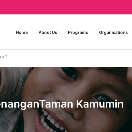
Home
About Us
Programs
Organisations
KenanganTaman Kamumin