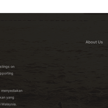
About Us
istings on
pporting
g menyediakan
akan yang
 Malaysia.